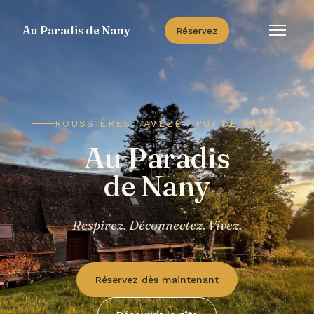
Au Paradis de Nany
Réservez
ROUSSIÈRES · AVÈZE · PUY DE SANCY
Au Paradis
de Nany
Respirez. Déconnectez. Vivez.
Réservez dès maintenant